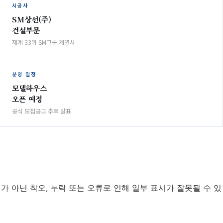
시공사
SM상선(주)
건설부문
재계 33위 SM그룹 계열사
분양 일정
모델하우스
오픈 예정
공식 모집공고 추후 발표
가 아닌 착오, 누락 또는 오류로 인해 일부 표시가 잘못될 수 있