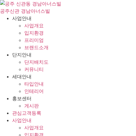
콘
텐
공주신관 경남아너스빌
츠
사업안내
로
사업개요
건
입지환경
너
프리미엄
뛰
브랜드소개
기
단지안내
단지배치도
커뮤니티
세대안내
타입안내
인테리어
홍보센터
게시판
관심고객등록
사업안내
사업개요
입지환경